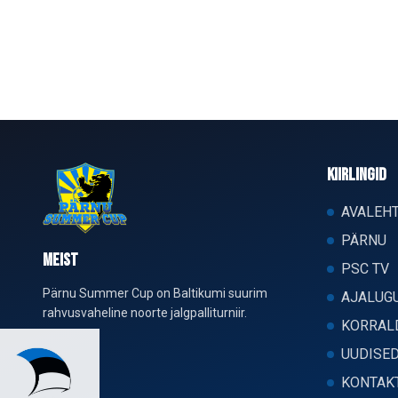
KIIRLINGID
AVALEH
PÄRNU
MEIST
PSC TV
Pärnu Summer Cup on Baltikumi suurim
AJALUG
rahvusvaheline noorte jalgpalliturniir.
KORRAL
UUDISE
KONTAK