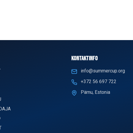
KONTAKTINFO
T
info@summercup.org
+372 56 697 722
Pärnu, Estonia
U
DAJA
D
T