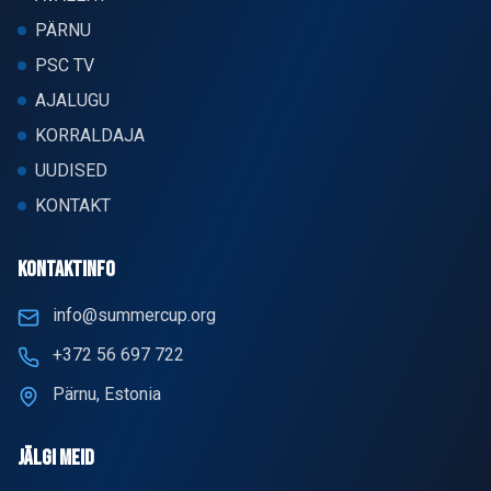
PÄRNU
PSC TV
AJALUGU
KORRALDAJA
UUDISED
KONTAKT
KONTAKTINFO
info@summercup.org
+372 56 697 722
Pärnu, Estonia
JÄLGI MEID