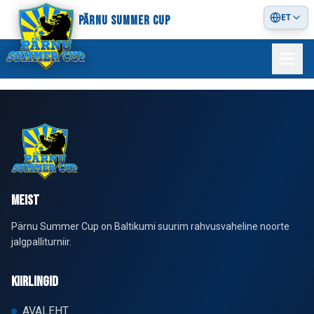
ET
PÄRNU SUMMER CUP
MEIST
Pärnu Summer Cup on Baltikumi suurim rahvusvaheline noorte
jalgpalliturniir.
KIIRLINGID
AVALEHT