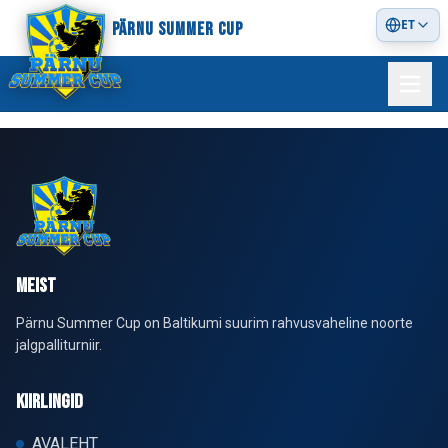
ET
PÄRNU SUMMER CUP
MEIST
Pärnu Summer Cup on Baltikumi suurim rahvusvaheline noorte
jalgpalliturniir.
KIIRLINGID
AVALEHT