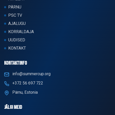
PÄRNU
PSC TV
AJALUGU
KORRALDAJA
UUDISED
KONTAKT
KONTAKTINFO
info@summercup.org
+372 56 697 722
Pärnu, Estonia
JÄLGI MEID