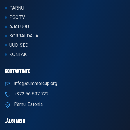
PÄRNU
PSC TV
AJALUGU
KORRALDAJA
UUDISED
KONTAKT
KONTAKTINFO
info@summercup.org
+372 56 697 722
Pärnu, Estonia
JÄLGI MEID