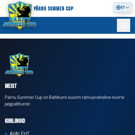
ET
PÄRNU SUMMER CUP
MEIST
Pärnu Summer Cup on Baltikumi suurim rahvusvaheline noorte
jalgpalliturniir.
KIIRLINGID
AVALEHT