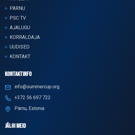
PÄRNU
PSC TV
AJALUGU
KORRALDAJA
UUDISED
KONTAKT
KONTAKTINFO
info@summercup.org
+372 56 697 722
Pärnu, Estonia
JÄLGI MEID