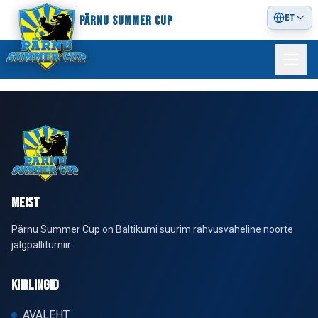
ET
PÄRNU SUMMER CUP
MEIST
Pärnu Summer Cup on Baltikumi suurim rahvusvaheline noorte
jalgpalliturniir.
KIIRLINGID
AVALEHT