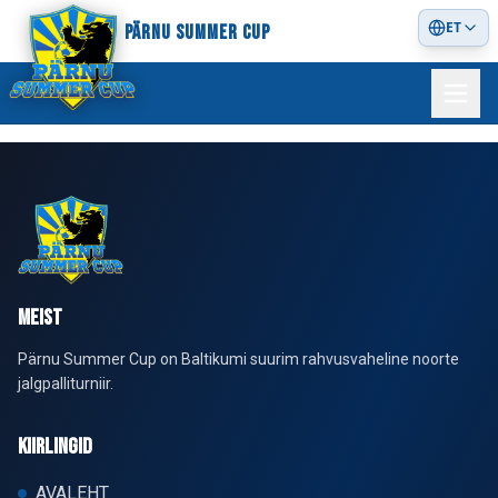
ET
PÄRNU SUMMER CUP
MEIST
Pärnu Summer Cup on Baltikumi suurim rahvusvaheline noorte
jalgpalliturniir.
KIIRLINGID
AVALEHT