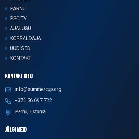
PÄRNU
PSC TV
AJALUGU
KORRALDAJA
UUDISED
KONTAKT
KONTAKTINFO
info@summercup.org
+372 56 697 722
Pärnu, Estonia
JÄLGI MEID