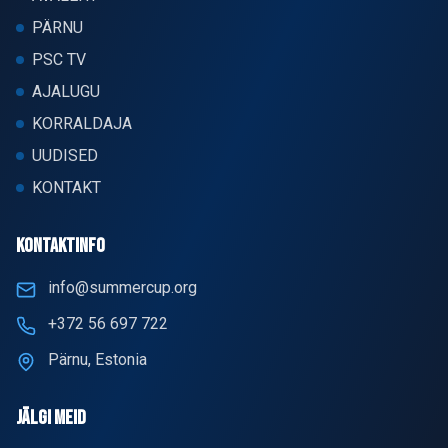
PÄRNU
PSC TV
AJALUGU
KORRALDAJA
UUDISED
KONTAKT
KONTAKTINFO
info@summercup.org
+372 56 697 722
Pärnu, Estonia
JÄLGI MEID