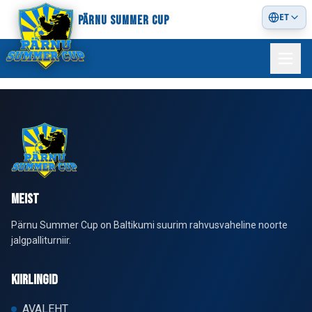
ET
PÄRNU SUMMER CUP
MEIST
Pärnu Summer Cup on Baltikumi suurim rahvusvaheline noorte
jalgpalliturniir.
KIIRLINGID
AVALEHT