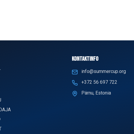
KONTAKTINFO
T
info@summercup.org
+372 56 697 722
Pärnu, Estonia
U
DAJA
D
T