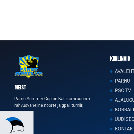
KIIRLINGID
AVALEH
PÄRNU
MEIST
PSC TV
Pärnu Summer Cup on Baltikumi suurim
AJALUG
rahvusvaheline noorte jalgpalliturniir.
KORRAL
UUDISE
KONTAK