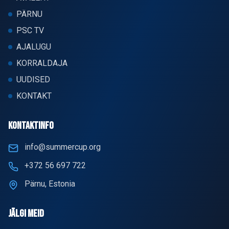
PÄRNU
PSC TV
AJALUGU
KORRALDAJA
UUDISED
KONTAKT
KONTAKTINFO
info@summercup.org
+372 56 697 722
Pärnu, Estonia
JÄLGI MEID