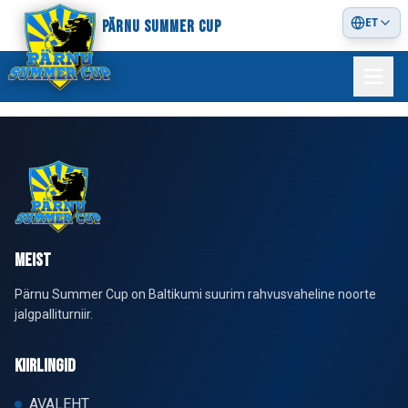
ET
PÄRNU SUMMER CUP
MEIST
Pärnu Summer Cup on Baltikumi suurim rahvusvaheline noorte
jalgpalliturniir.
KIIRLINGID
AVALEHT