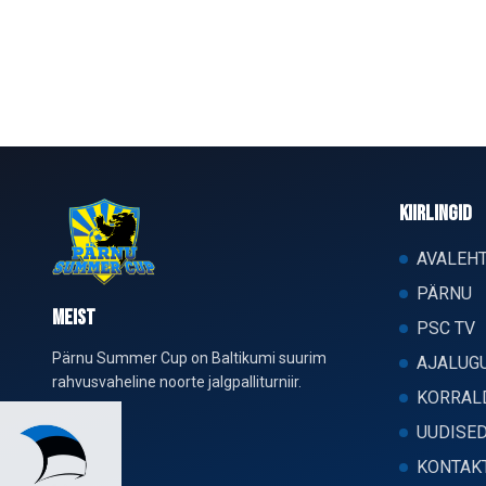
KIIRLINGID
AVALEH
PÄRNU
MEIST
PSC TV
Pärnu Summer Cup on Baltikumi suurim
AJALUG
rahvusvaheline noorte jalgpalliturniir.
KORRAL
UUDISE
KONTAK