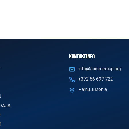
KONTAKTINFO
T
info@summercup.org
+372 56 697 722
Pärnu, Estonia
U
DAJA
D
T