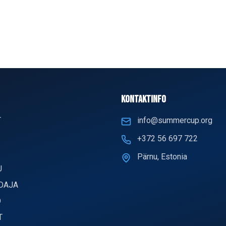
KONTAKTINFO
T
info@summercup.org
+372 56 697 722
Pärnu, Estonia
U
DAJA
D
T