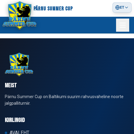
ET
PÄRNU SUMMER CUP
MEIST
Pärnu Summer Cup on Baltikumi suurim rahvusvaheline noorte
jalgpalliturniir.
KIIRLINGID
AVALEHT