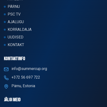
PÄRNU
PSC TV
AJALUGU
KORRALDAJA
UUDISED
KONTAKT
KONTAKTINFO
info@summercup.org
+372 56 697 722
Pärnu, Estonia
JÄLGI MEID