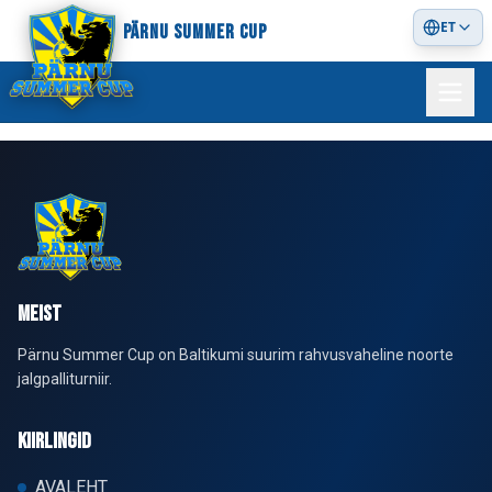
ET
PÄRNU SUMMER CUP
MEIST
Pärnu Summer Cup on Baltikumi suurim rahvusvaheline noorte
jalgpalliturniir.
KIIRLINGID
AVALEHT